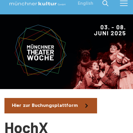
English
Hier zur Buchungsplattform
HochX