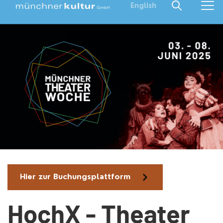
English
Hier zur Buchungsplattform
HochX - Theater