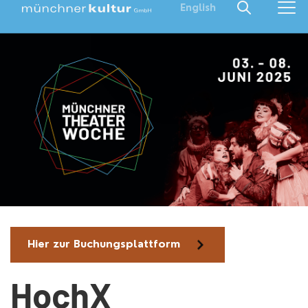
English
Hier zur Buchungsplattform
HochX