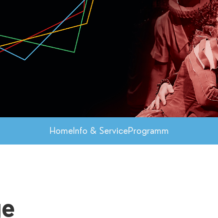
Home
Info & Service
Programm
ge