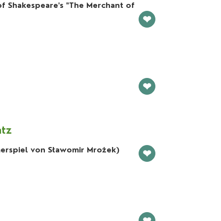
of Shakespeare's "The Merchant of
❤
❤
atz
erspiel von Sławomir Mrożek)
❤
❤