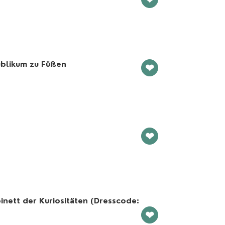
ublikum zu Füßen
❤
❤
nett der Kuriositäten (Dresscode:
❤