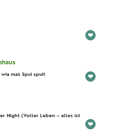
❤
mhaus
wia ma´s Spui spuit
❤
r Night (Voller Leben – alles ist
❤