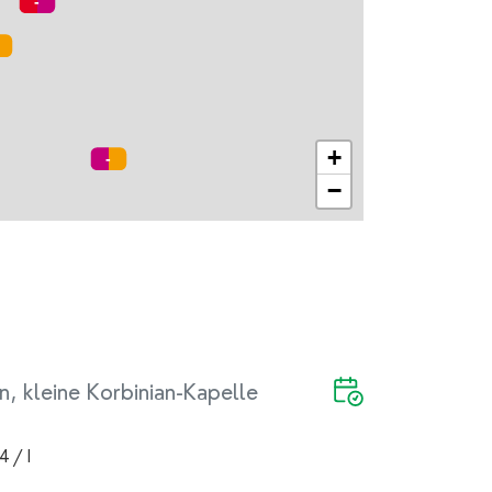
+
−
n, kleine Korbinian-Kapelle
4 / I