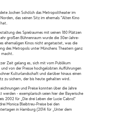
dete Jochen Schölch das Metropoltheater im
Norden, das seinen Sitz im ehemals "Alten Kino
 hat.
estaltung des Spielraumes mit seinen 180 Plätzen
ehr großen Bühnenraum wurde die 50er-Jahre-
des ehemaligen Kinos nicht angetastet, was die
ung des Metropols unter Münchens Theatern ganz
s macht.
rzer Zeit gelang es, sich mit vom Publikum
n und von der Presse hochgelobten Aufführungen
nchner Kulturlandschaft und darüber hinaus einen
tz zu sichern, der bis heute gehalten wird.
zeichnungen und Preise konnten über die Jahre
 werden - exemplarisch seien hier der Bayerische
is 2002 für „Die drei Leben der Lucie Cabrol“
drei Monica Bleibtreu-Preise bei den
atertagen in Hamburg (2014 für „Unter dem