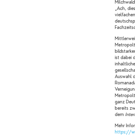
Milchwald
„Ach, dies
vielfache
deutschsp
Fachzeits
Mittlerwe
Metropolt
bildstark
ist dabei 
inhaltlic
gesellsch
Auswahl d
Romanadap
Verneigun
Metropolt
ganz Deut
bereits z
dem
Inter
Mehr Infor
https://w