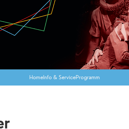
Home
Info & Service
Programm
er