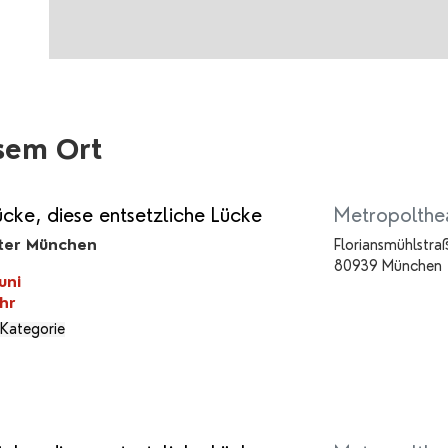
sem Ort
ücke, diese entsetzliche Lücke
Metropolthe
ter München
Floriansmühlstra
80939 München
uni
hr
 Kategorie