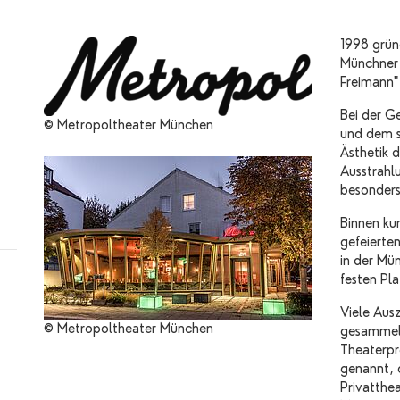
1998 grün
Münchner 
Freimann"
Bei der G
© Metropoltheater München
und dem s
Ästhetik 
Ausstrahl
besonder
Binnen ku
gefeierte
in der Mü
festen Pla
Viele Aus
© Metropoltheater München
gesammelt
Theaterpre
genannt, 
Privatthe