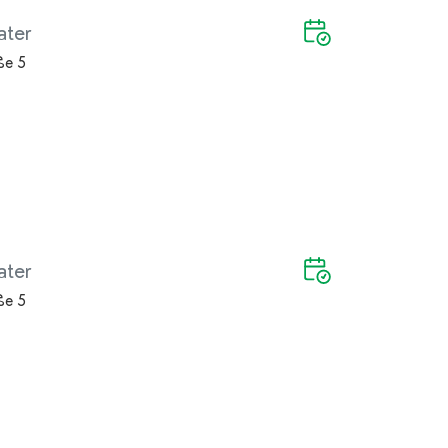
ater
ße 5
ater
ße 5