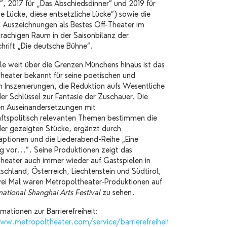
“, 2017 für „Das Abschiedsdinner“ und 2019 für
e Lücke, diese entsetzliche Lücke“) sowie die
n Auszeichnungen als Bestes Off-Theater im
rachigen Raum in der Saisonbilanz der
chrift „Die deutsche Bühne“.
ile weit über die Grenzen Münchens hinaus ist das
heater bekannt für seine poetischen und
en Inszenierungen, die Reduktion aufs Wesentliche
der Schlüssel zur Fantasie der Zuschauer. Die
hen Auseinandersetzungen mit
aftspolitisch relevanten Themen bestimmen die
er gezeigten Stücke, ergänzt durch
tionen und die Liederabend-Reihe „Eine
g vor...“. Seine Produktionen zeigt das
heater auch immer wieder auf Gastspielen in
schland, Österreich, Liechtenstein und Südtirol,
wei Mal waren Metropoltheater-Produktionen auf
national Shanghai Arts Festival
zu sehen.
mationen zur Barrierefreiheit:
ww.metropoltheater.com/service/barrierefreiheit/