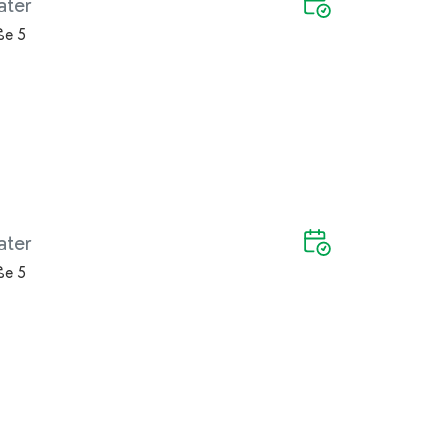
ater
ße 5
ater
ße 5