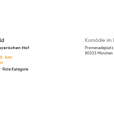
ld
Komödie im 
yerischen Hof
Promenadeplatz
80333 München
. Juni
hr
r
Rote Kategorie