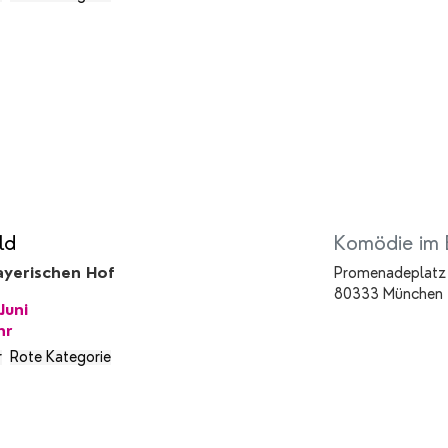
ld
Komödie im 
yerischen Hof
Promenadeplatz
80333 München
Juni
hr
r
Rote Kategorie