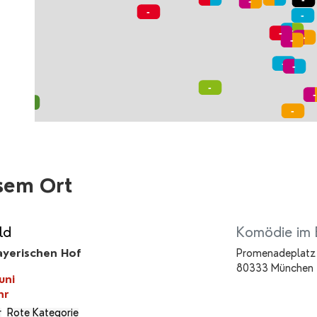
sem Ort
ld
Komödie im 
yerischen Hof
Promenadeplatz
80333 München
uni
hr
r
Rote Kategorie