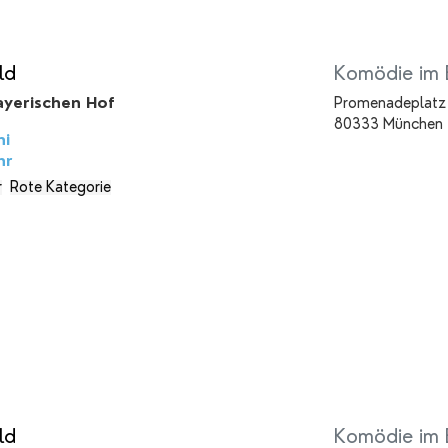
ld
Komödie im 
yerischen Hof
Promenadeplatz
80333 München
ni
hr
r
Rote Kategorie
ld
Komödie im 