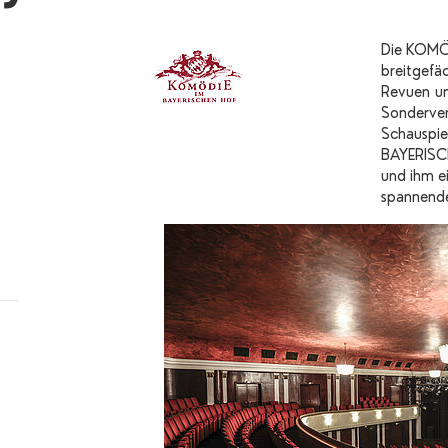
Die KOMÖ
breitgefä
Revuen un
Sonderver
Schauspie
BAYERISCH
und ihm e
spannend