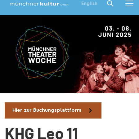
English
Hier zur Buchungsplattform
KHG Leo 11