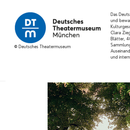
Das Deut
und bewah
Kulturges
Clara Zie
Blätter, 
Sammlung 
© Deutsches Theatermuseum
Auseinand
und intern