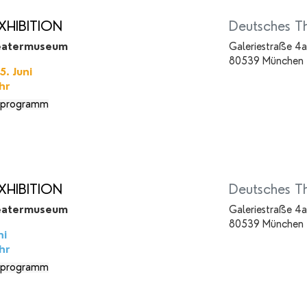
XHIBITION
Deutsches T
eatermuseum
Galeriestraße 4a
80539 München
. Juni
hr
programm
XHIBITION
Deutsches T
eatermuseum
Galeriestraße 4a
80539 München
ni
hr
programm