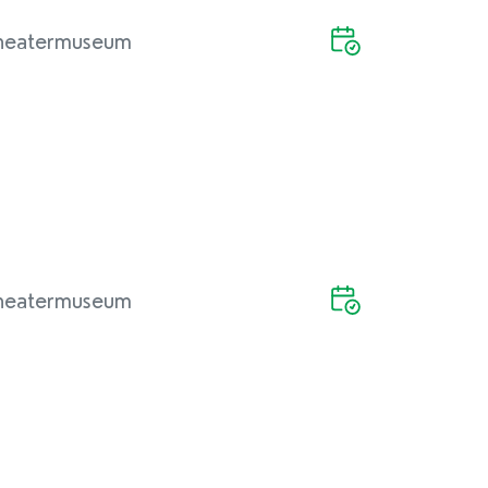
heatermuseum
heatermuseum