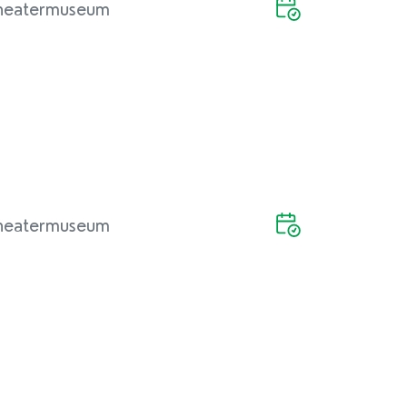
heatermuseum
heatermuseum