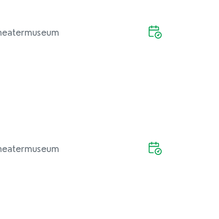
heatermuseum
heatermuseum