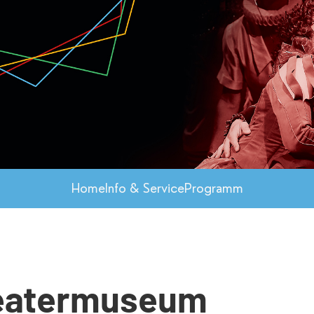
Home
Info & Service
Programm
eatermuseum