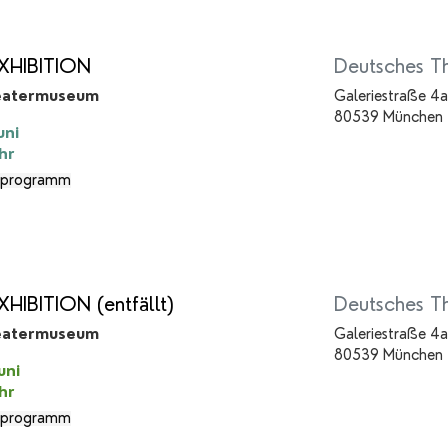
XHIBITION
Deutsches T
eatermuseum
Galeriestraße 4a
80539 München
uni
hr
programm
HIBITION (entfällt)
Deutsches T
eatermuseum
Galeriestraße 4a
80539 München
uni
hr
programm