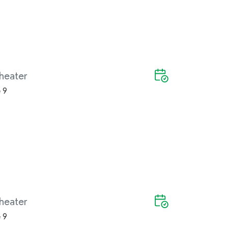
heater
 9
heater
 9