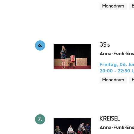
Monodram
3Sis
6.
Anna-Funk-En
Freitag, 06. Ju
20:00 - 22:30
U
Monodram
KREISEL
7.
Anna-Funk-En