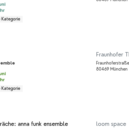
uni
hr
 Kategorie
Fraunhofer T
semble
Fraunhoferstraße
80469 München
uni
hr
 Kategorie
räche: anna funk ensemble
loom space