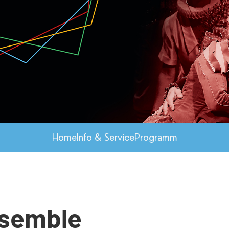
Home
Info & Service
Programm
semble