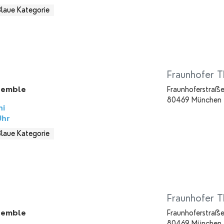
Blaue Kategorie
Fraunhofer T
semble
Fraunhoferstraße
80469 München
ni
hr
Blaue Kategorie
Fraunhofer T
semble
Fraunhoferstraße
80469 München