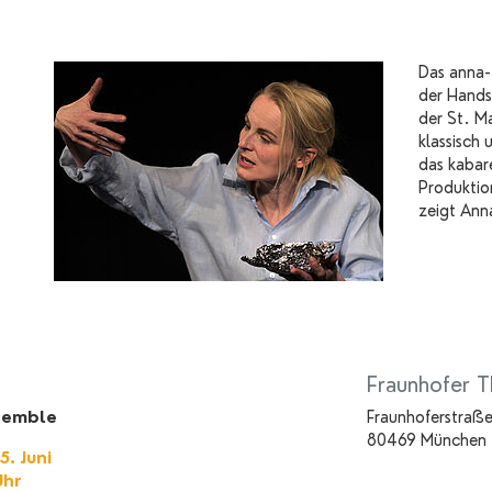
Das anna-
der Hands
der St. M
klassisch 
das kabar
Produktion
zeigt Ann
Fraunhofer T
semble
Fraunhoferstraße
80469 München
. Juni
hr