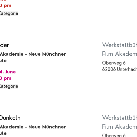
00 pm
Kategorie
der
Werkstattbü
Film Akadem
 Akademie - Neue Münchner
ule
Oberweg 6
82008 Unterhac
. June
00 pm
Kategorie
Dunkeln
Werkstattbü
Film Akadem
 Akademie - Neue Münchner
ule
Oberweg 6