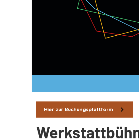
Hier zur Buchungsplattform
Werkstattbühn