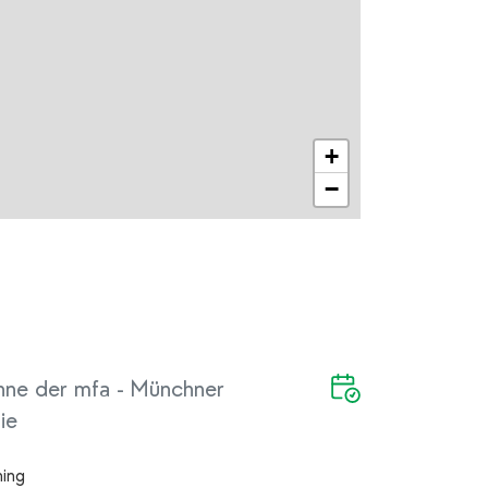
+
−
hne der mfa - Münchner
ie
hing