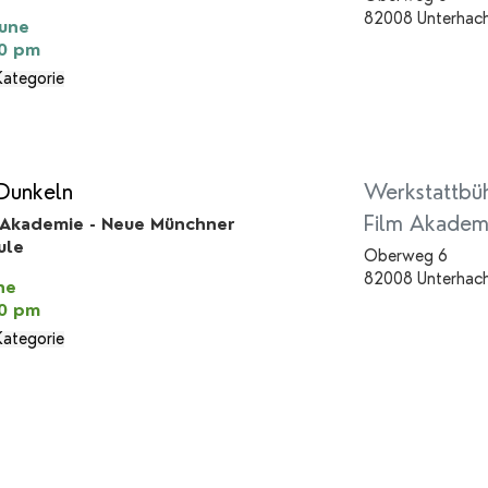
82008 Unterhac
June
00 pm
Kategorie
Dunkeln
Werkstattbü
Film Akadem
 Akademie - Neue Münchner
ule
Oberweg 6
82008 Unterhac
ne
00 pm
Kategorie