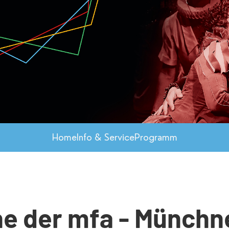
Home
Info & Service
Programm
e der mfa - Münchne