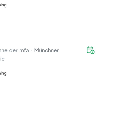
hing
hne der mfa - Münchner
ie
hing