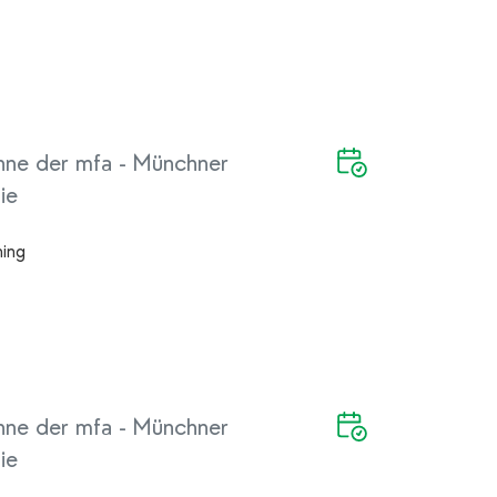
hne der mfa - Münchner
ie
hing
hne der mfa - Münchner
ie