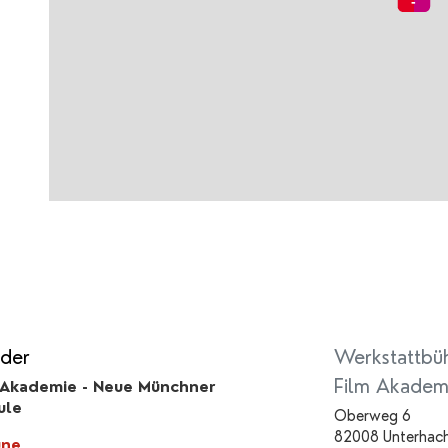
der
Werkstattbü
Film Akadem
 Akademie - Neue Münchner
ule
Oberweg 6
82008 Unterhac
une