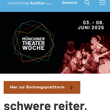
Deutsch
Hier zur Buchungsplattform
schwere reiter,