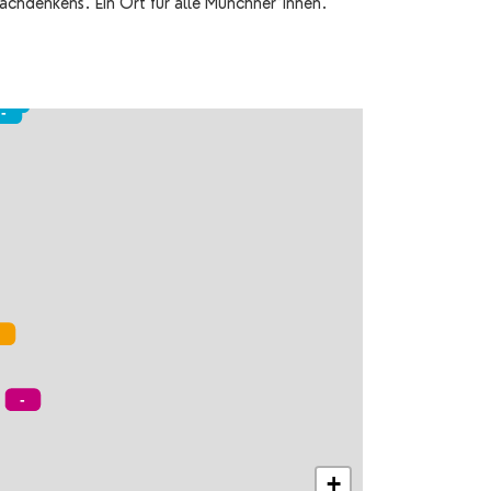
achdenkens. Ein Ort für alle Münchner*innen."
+