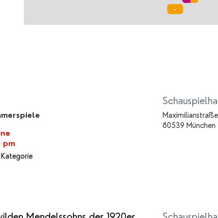
Schauspielha
merspiele
Maximilianstraße
80539 München
une
5 pm
 Kategorie
ilden Mendelssohns der 1920er
Schauspielha