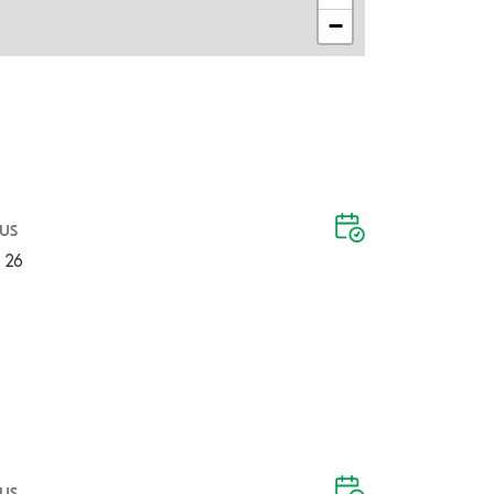
−
us
 26
us