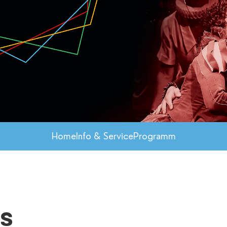
Home
Info & Service
Programm
us