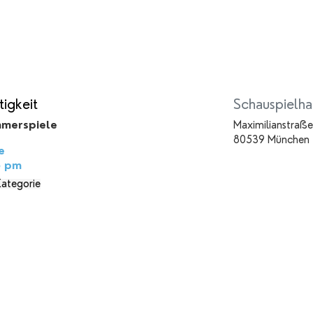
igkeit
Schauspielha
merspiele
Maximilianstraße
80539 München
e
5 pm
Kategorie