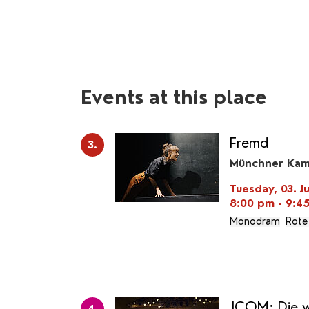
Events at this place
Fremd
3.
Münchner Kam
Tuesday, 03. J
8:00 pm - 9:4
Monodram
Rote
JCOM: Die w
4.