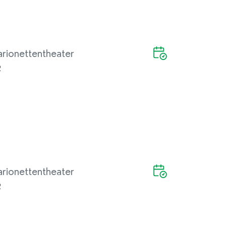
rionettentheater
2
rionettentheater
2