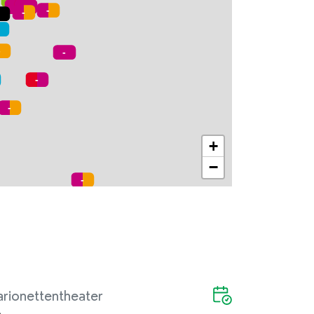
+
−
rionettentheater