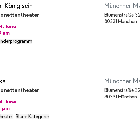
 König sein
Münchner Ma
ionettentheater
Blumenstraße 3
80331 München
. June
45 am
inderprogramm
lka
Münchner Ma
ionettentheater
Blumenstraße 3
80331 München
. June
0 pm
theater
Blaue Kategorie