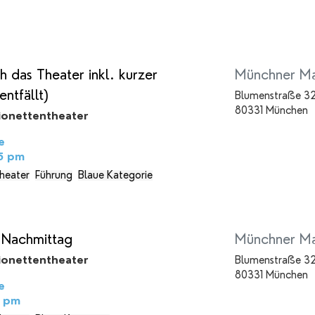
h das Theater inkl. kurzer
Münchner Ma
entfällt)
Blumenstraße 3
80331 München
ionettentheater
e
15 pm
theater
Führung
Blaue Kategorie
 Nachmittag
Münchner Ma
ionettentheater
Blumenstraße 3
80331 München
e
0 pm