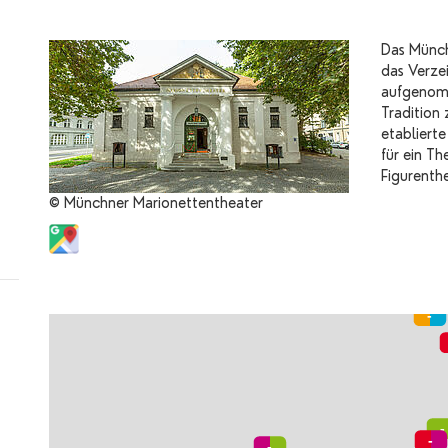
Das Münch
das Verze
aufgenomm
Tradition
etabliert
für ein Th
Figurenth
© Münchner Marionettentheater