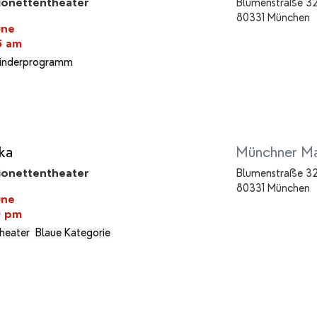
ionettentheater
Blumenstraße 3
80331 München
une
45 am
inderprogramm
lka
Münchner Ma
ionettentheater
Blumenstraße 3
80331 München
une
0 pm
theater
Blaue Kategorie