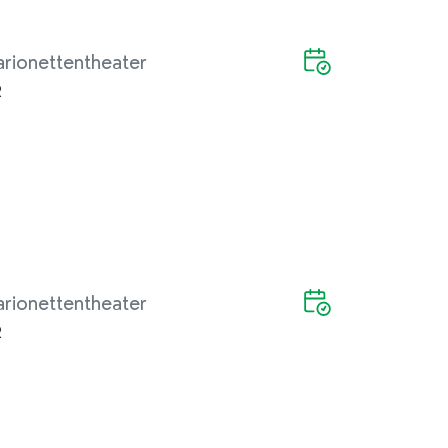
rionettentheater
2
rionettentheater
2