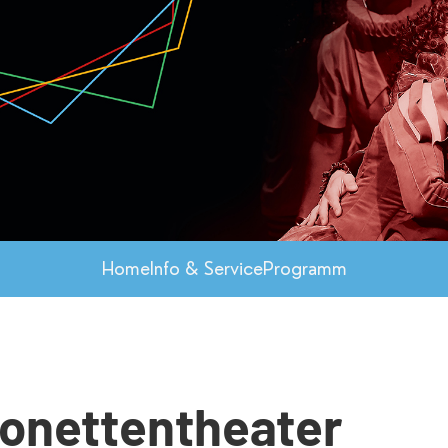
Home
Info & Service
Programm
onettentheater