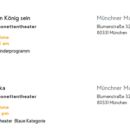
 König sein
Münchner Ma
ionettentheater
Blumenstraße 3
80331 München
June
45 am
inderprogramm
lka
Münchner Ma
ionettentheater
Blumenstraße 3
80331 München
June
0 pm
theater
Blaue Kategorie