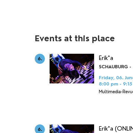
Events at this place
Erik*a
6.
SCHAUBURG - 
Friday, 06. Jun
8:00 pm - 9:1
Multimedia-Revu
Erik*a (ONLI
6.