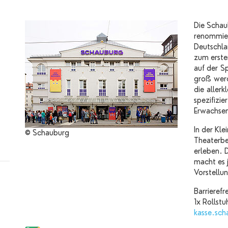
Die Schau
renommier
Deutschla
zum erste
auf der S
groß werd
die aller
spezifizie
Erwachsen
In der Kl
© Schauburg
Theaterb
erleben. 
macht es j
Vorstellu
Barrierefre
1x Rollstu
kasse.sc