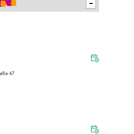
−
raße 47