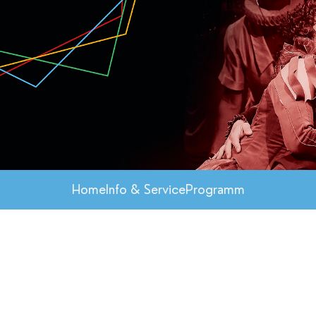
Home
Info & Service
Programm