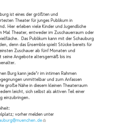
burg ist eines der größten und
testen Theater für junges Publikum in
nd. Hier erleben viele Kinder und Jugendliche
n Mal Theater, entweder im Zuschauerraum oder
pielfläche. Das Publikum kann mit der Schauburg
en, denn das Ensemble spielt Stücke bereits für
kleinsten Zuschauer ab fünf Monaten und
rt seine Angebote altersgemäß bis ins
enalter.
einen Burg kann jede*r im intimen Rahmen
egegnungen unmittelbar und zum Anfassen
Die große Nähe in diesem kleinen Theaterraum
edem leicht, sich selbst als aktiven Teil einer
ng einzubringen.
iheit:
hlplatz; vorher melden unter
hauburg@
muenchen.de