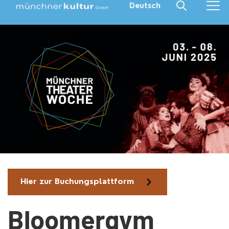
Deutsch
Hier zur Buchungsplattform
Bloomergym