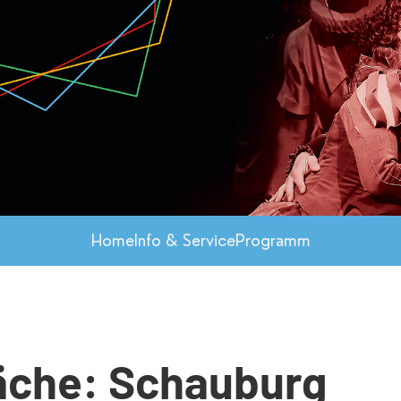
Home
Info & Service
Programm
äche: Schauburg