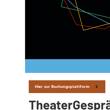
Hier zur Buchungsplattform
TheaterGespr