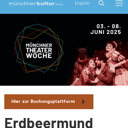
English
Hier zur Buchungsplattform
Erdbeermund